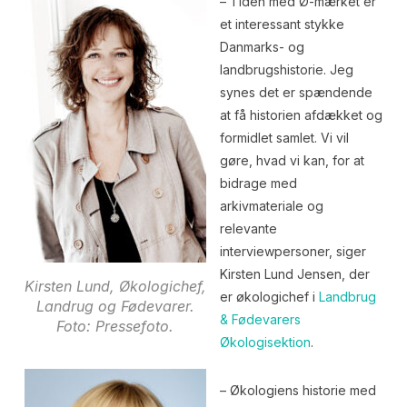
– Tiden med Ø-mærket er
et interessant stykke
Danmarks- og
landbrugshistorie. Jeg
synes det er spændende
at få historien afdækket og
formidlet samlet. Vi vil
gøre, hvad vi kan, for at
bidrage med
arkivmateriale og
relevante
interviewpersoner, siger
Kirsten Lund Jensen, der
Kirsten Lund, Økologichef,
er økologichef i
Landbrug
Landrug og Fødevarer.
& Fødevarers
Foto: Pressefoto.
Økologisektion
.
– Økologiens historie med