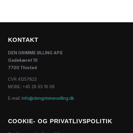
KONTAKT
DEN GRIMME ØLLING APS
Gadekæret 10
7700 Thisted
CVR 41257822
MOBIL: +45 28 93 18 06
E-mail:
info@dengrimmeoelling.dk
COOKIE- OG PRIVATLIVSPOLITIK