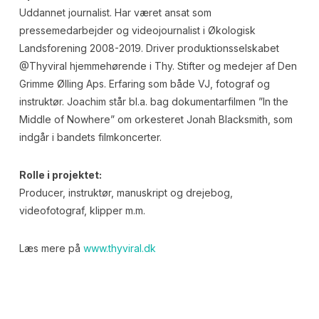
Uddannet journalist. Har været ansat som
pressemedarbejder og videojournalist i Økologisk
Landsforening 2008-2019. Driver produktionsselskabet
@Thyviral hjemmehørende i Thy. Stifter og medejer af Den
Grimme Ølling Aps. Erfaring som både VJ, fotograf og
instruktør. Joachim står bl.a. bag dokumentarfilmen ”In the
Middle of Nowhere” om orkesteret Jonah Blacksmith, som
indgår i bandets filmkoncerter.
Rolle i projektet:
Producer, instruktør, manuskript og drejebog,
videofotograf, klipper m.m.
Læs mere på
www.thyviral.dk